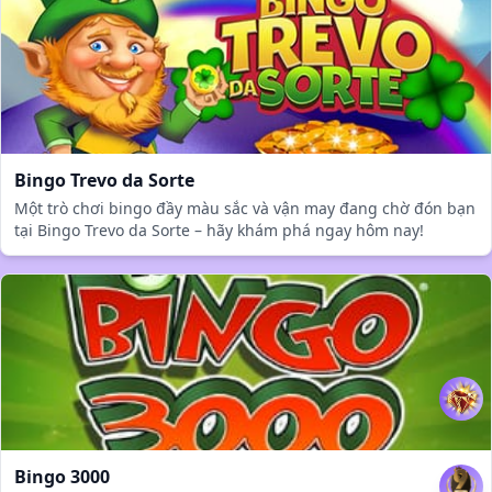
Bingo Trevo da Sorte
Một trò chơi bingo đầy màu sắc và vận may đang chờ đón bạn
tại Bingo Trevo da Sorte – hãy khám phá ngay hôm nay!
Bingo 3000