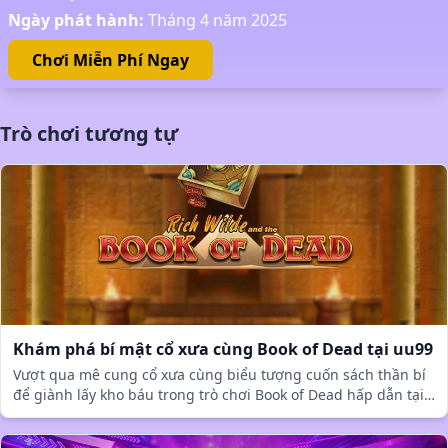
Ngày phát hành:
Tháng 4 năm 2025
Chơi Miễn Phí Ngay
Trò chơi tương tự
Khám phá bí mật cổ xưa cùng Book of Dead tại uu99
Vượt qua mê cung cổ xưa cùng biểu tượng cuốn sách thần bí
để giành lấy kho báu trong trò chơi Book of Dead hấp dẫn tại
uu99.