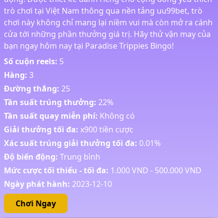
trò chơi tại Việt Nam thông qua nền tảng uu99bet, trò
chơi này không chỉ mang lại niềm vui mà còn mở ra cánh
cửa tới những phần thưởng giá trị. Hãy thử vận may của
bạn ngay hôm nay tại Paradise Trippies Bingo!
Số cuộn reels:
5
Hàng:
3
Đường thắng:
25
Tần suất trúng thưởng:
22%
Tần suất quay miễn phí:
Không có
Giải thưởng tối đa:
x900 tiền cược
Xác suất trúng giải thưởng tối đa:
0.01%
Độ biến động:
Trung bình
Mức cược tối thiểu - tối đa:
1.000 VND - 500.000 VND
Ngày phát hành:
2023-12-10
Chơi Ngay