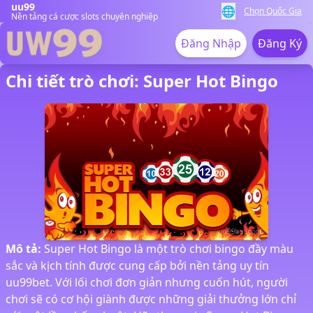
uu99
🌐
Chọn Quốc Gia
Nền tảng cá cược slots chuyên nghiệp
Đăng Nhập
Đăng Ký
Chi tiết trò chơi: Super Hot Bingo
Mô tả:
Super Hot Bingo là một trò chơi bingo đầy màu
sắc và kịch tính được cung cấp bởi nền tảng uy tín
uu99bet. Với lối chơi đơn giản nhưng cuốn hút, người
chơi sẽ có cơ hội giành được những giải thưởng lớn chỉ