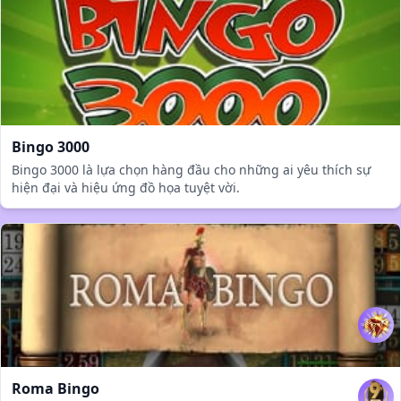
Bingo 3000
Bingo 3000 là lựa chọn hàng đầu cho những ai yêu thích sự
hiện đại và hiệu ứng đồ họa tuyệt vời.
Roma Bingo